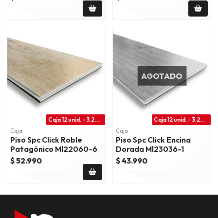
AGOTADO
Caja 12 unid. - 3.28 m2
Caja 12 unid. - 3.28 m2
Caja
Caja
Piso Spc Click Roble
Piso Spc Click Encina
Patagónico Ml22060-6
Dorada Ml23036-1
$ 52.990
$ 43.990