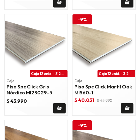
-9%
Caja 12 unid. - 3.28 m2
Caja 12 unid. - 3.28 m2
Caja
Caja
Piso Spc Click Gris
Piso Spc Click Marfil Oak
Nórdico Ml23029-5
Ml560-1
$ 40.031
$ 43.990
$ 43.990
-9%