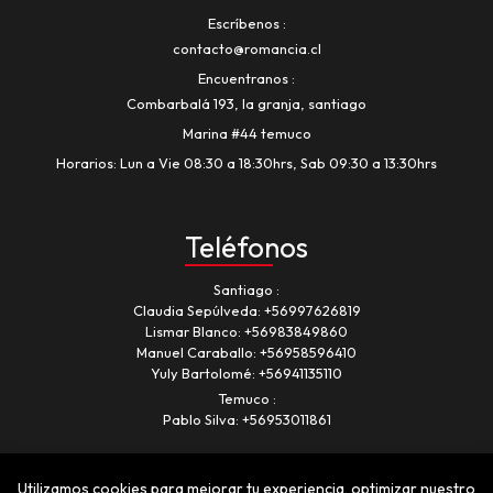
Escríbenos
contacto@romancia.cl
Encuentranos
Combarbalá 193, la granja, santiago
Marina #44 temuco
Horarios: Lun a Vie 08:30 a 18:30hrs, Sab 09:30 a 13:30hrs
Teléfonos
Santiago
Claudia Sepúlveda:
+56997626819
Lismar Blanco:
+56983849860
Manuel Caraballo:
+56958596410
Yuly Bartolomé:
+56941135110
Temuco
Pablo Silva:
+56953011861
Utilizamos cookies para mejorar tu experiencia, optimizar nuestro