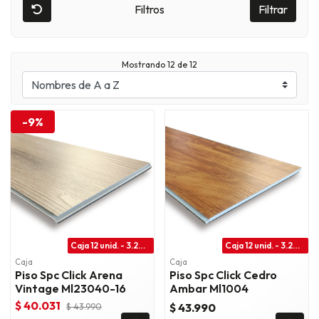
Filtros
Filtrar
Mostrando
12
de 12
-9%
Caja 12 unid. - 3.28 m2
Caja 12 unid. - 3.28 m2
Caja
Caja
Piso Spc Click Arena
Piso Spc Click Cedro
Vintage Ml23040-16
Ambar Ml1004
$ 40.031
$ 43.990
$ 43.990