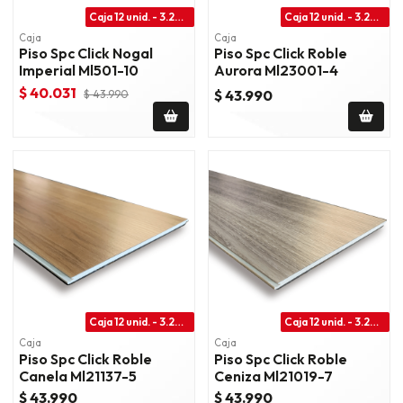
Caja 12 unid. - 3.28 m2
Caja 12 unid. - 3.28 m2
Caja
Caja
Piso Spc Click Nogal
Piso Spc Click Roble
Imperial Ml501-10
Aurora Ml23001-4
$ 40.031
$ 43.990
$ 43.990
Caja 12 unid. - 3.28 m2
Caja 12 unid. - 3.28 m2
Caja
Caja
Piso Spc Click Roble
Piso Spc Click Roble
Canela Ml21137-5
Ceniza Ml21019-7
$ 43.990
$ 43.990