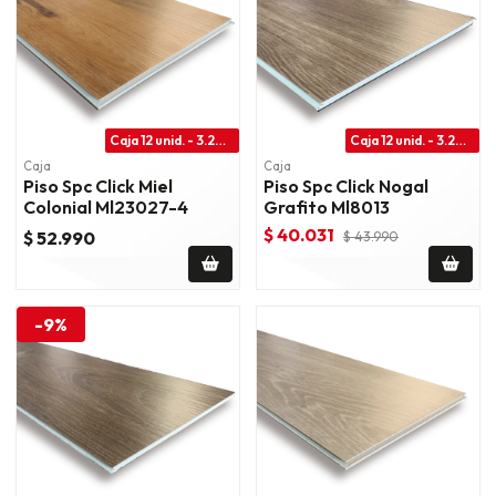
Caja 12 unid. - 3.28 m2
Caja 12 unid. - 3.28 m2
Caja
Caja
Piso Spc Click Miel
Piso Spc Click Nogal
Colonial Ml23027-4
Grafito Ml8013
$ 40.031
$ 52.990
$ 43.990
-9%