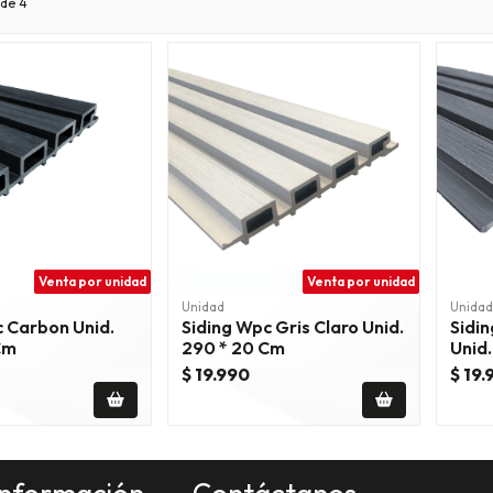
de 4
Venta por unidad
Venta por unidad
Unidad
Unidad
c Carbon Unid.
Siding Wpc Gris Claro Unid.
Sidin
Cm
290 * 20 Cm
Unid
$ 19.990
$ 19.