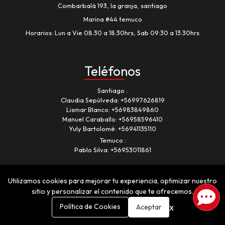
Combarbalá 193, la granja, santiago
Marina #44 temuco
Horarios: Lun a Vie 08:30 a 18:30hrs, Sab 09:30 a 13:30hrs
Teléfonos
Santiago
Claudia Sepúlveda:
+56997626819
Lismar Blanco:
+56983849860
Manuel Caraballo:
+56958596410
Yuly Bartolomé:
+56941135110
Temuco
Pablo Silva:
+56953011861
Utilizamos cookies para mejorar tu experiencia, optimizar nuestro
sitio y personalizar el contenido que te ofrecemos.
x
Política de Cookies
Aceptar
Romancia © 2026
¿Te gusta mi tienda? Yo vendo con
Bsale