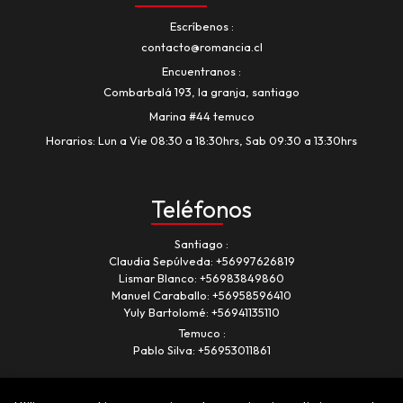
Escríbenos
contacto@romancia.cl
Encuentranos
Combarbalá 193, la granja, santiago
Marina #44 temuco
Horarios: Lun a Vie 08:30 a 18:30hrs, Sab 09:30 a 13:30hrs
Teléfonos
Santiago
Claudia Sepúlveda:
+56997626819
Lismar Blanco:
+56983849860
Manuel Caraballo:
+56958596410
Yuly Bartolomé:
+56941135110
Temuco
Pablo Silva:
+56953011861