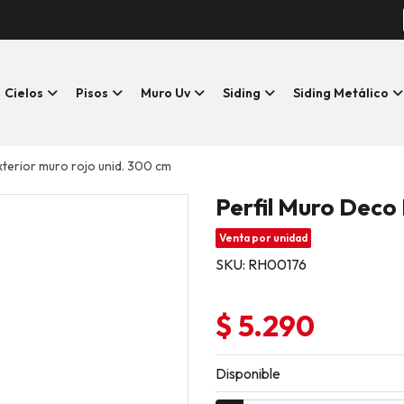
Cielos
Pisos
Muro Uv
Siding
Siding Metálico
xterior muro rojo unid. 300 cm
Perfil Muro Deco
Venta por unidad
SKU: RH00176
$ 5.290
Disponible