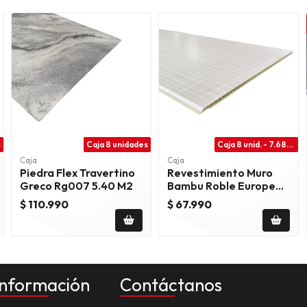
s
Caja 8 unidades
Caja 8 unid. - 7.68m2
Caja
Caja
Piedra Flex Travertino
Revestimiento Muro
Greco Rg007 5.40 M2
Bambu Roble Europeo -
Hc-136
$ 110.990
$ 67.990
Información
Contáctanos