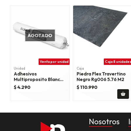
AGOTADO
Venta por unidad
Caja 8 unidade
Unidad
Caja
Adhesivos
Piedra Flex Travertino
Multiproposito Blanco
Negro Rg006 5.76 M2
Unid.
$ 4.290
$ 110.990
Nosotros