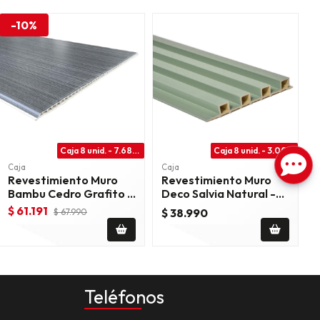
-10%
Caja 8 unid. - 7.68m2
Caja 8 unid. - 3.00m2
Caja
Caja
Revestimiento Muro
Revestimiento Muro
Bambu Cedro Grafito -
Deco Salvia Natural -
Hc-206
Ed-49
$ 61.191
$ 38.990
$ 67.990
Teléfonos