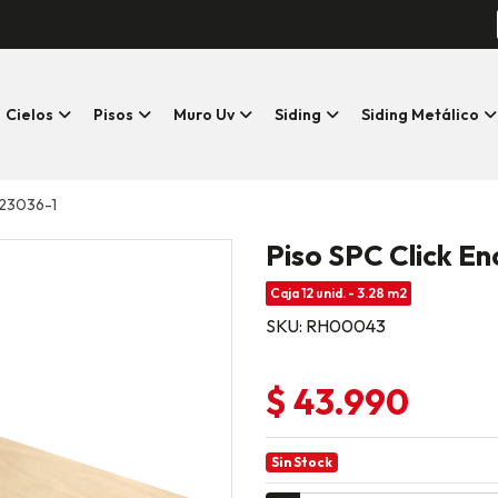
Cielos
Pisos
Muro Uv
Siding
Siding Metálico
l23036-1
Piso SPC Click E
Caja 12 unid. - 3.28 m2
SKU: RH00043
$ 43.990
Sin Stock