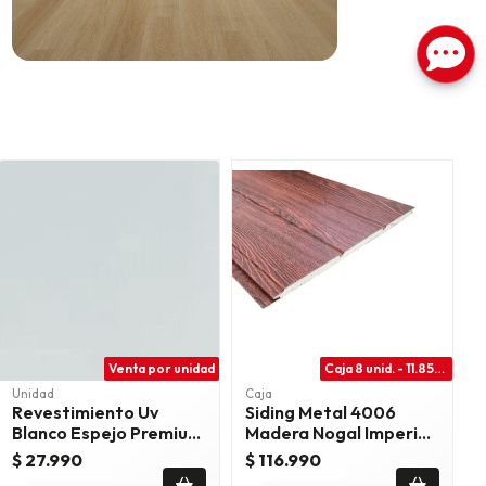
Venta por unidad
Caja 8 unid. - 11.85m2
Unidad
Caja
Revestimiento Uv
Siding Metal 4006
Blanco Espejo Premium
Madera Nogal Imperial
- Blanco Brillante
380 Cm
$ 27.990
$ 116.990