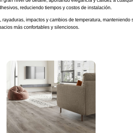
 gran nivel de detalle, aportando elegancia y calidez a cualqui
dhesivos, reduciendo tiempos y costos de instalación.
te, rayaduras, impactos y cambios de temperatura, manteniendo
spacios más confortables y silenciosos.