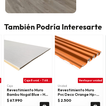
También Podría Interesarte
d
Caja 8 unid. - 7.68m2
Venta por unidad
Caja
Unidad
Revestimiento Muro
Revestimiento Muro
Bambu Nogal Blue - Hc-
Pvc Deco Orange Hp-
130
58917-9
$ 67.990
$ 2.500