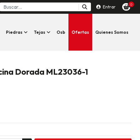
0
Entrar
Piedras
Tejas
Osb
Ofertas
Quienes Somos
ncina Dorada ML23036-1