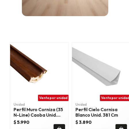
Venta por unidad
Venta por unida
Unidad
Unidad
Perfil Muro Corniza (35
Perfil Cielo Cornisa
N-Line) Caoba Unid.
Blanco Unid. 381 Cm
300 Cm
$ 5.990
$ 3.890