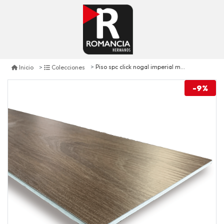
Piso spc click nogal imperial ml501-10
Inicio
Colecciones
-9%