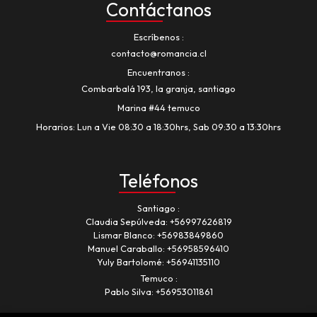
Contáctanos
Escríbenos
contacto@romancia.cl
Encuentranos
Combarbalá 193, la granja, santiago
Marina #44 temuco
Horarios: Lun a Vie 08:30 a 18:30hrs, Sab 09:30 a 13:30hrs
Teléfonos
Santiago
Claudia Sepúlveda:
+56997626819
Lismar Blanco:
+56983849860
Manuel Caraballo:
+56958596410
Yuly Bartolomé:
+56941135110
Temuco
Pablo Silva:
+56953011861