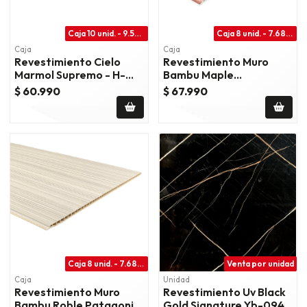
Caja 10 unid. - 9.50 m2
Caja 8 unid. - 7.68m2
Caja
Caja
Revestimiento Cielo
Revestimiento Muro
Marmol Supremo - H-
Bambu Maple
1108
Canadiense - Rc-Maple
$ 60.990
$ 67.990
Caja 8 unid. - 7.68m2
Venta por unidad
Caja
Unidad
Revestimiento Muro
Revestimiento Uv Black
Bambu Roble Patagonia
Gold Signature Yb-094