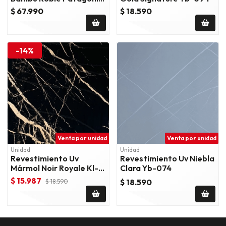
- Nb155-208
$ 67.990
$ 18.590
-14%
Venta por unidad
Venta por unidad
Unidad
Unidad
Revestimiento Uv
Revestimiento Uv Niebla
Mármol Noir Royale Kl-
Clara Yb-074
40
$ 15.987
$ 18.590
$ 18.590