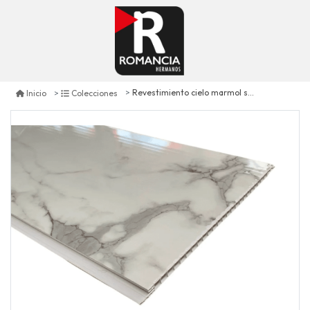
Revestimiento cielo marmol supremo - h-1108
Inicio
Colecciones