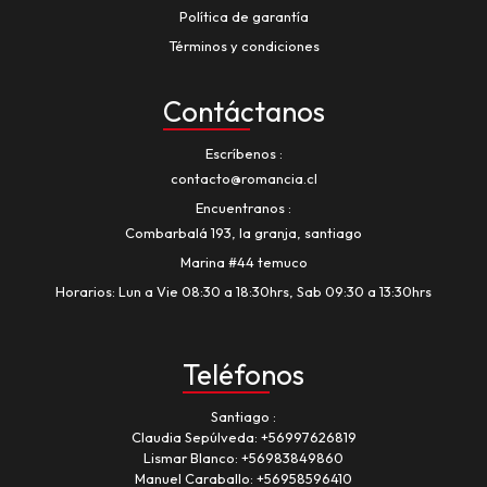
Política de garantía
Términos y condiciones
Contáctanos
Escríbenos
contacto@romancia.cl
Encuentranos
Combarbalá 193, la granja, santiago
Marina #44 temuco
Horarios: Lun a Vie 08:30 a 18:30hrs, Sab 09:30 a 13:30hrs
Teléfonos
Santiago
Claudia Sepúlveda:
+56997626819
Lismar Blanco:
+56983849860
Manuel Caraballo:
+56958596410