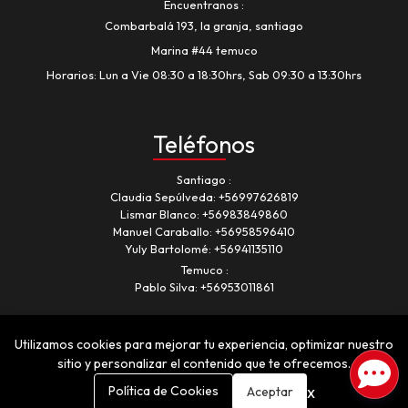
Encuentranos
Combarbalá 193, la granja, santiago
Marina #44 temuco
Horarios: Lun a Vie 08:30 a 18:30hrs, Sab 09:30 a 13:30hrs
Teléfonos
Santiago
Claudia Sepúlveda:
+56997626819
Lismar Blanco:
+56983849860
Manuel Caraballo:
+56958596410
Yuly Bartolomé:
+56941135110
Temuco
Pablo Silva:
+56953011861
Utilizamos cookies para mejorar tu experiencia, optimizar nuestro
sitio y personalizar el contenido que te ofrecemos.
x
Política de Cookies
Aceptar
Romancia © 2026
¿Te gusta mi tienda? Yo vendo con
Bsale