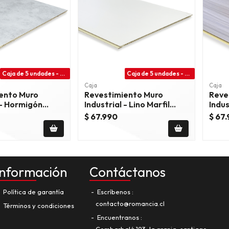
Caja de 5 undades - 7.20 m2
Caja de 5 undades - 7.20 m2
Caja
Caja
ento Muro
Revestimiento Muro
Reve
 - Hormigón
Industrial - Lino Marfil
Indus
 - Hc-3155
Premium - Q-789
Indus
$ 67.990
$ 67
1022
Información
Contáctanos
Política de garantía
Escríbenos
contacto@romancia.cl
Términos y condiciones
Encuentranos