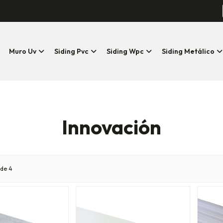
Muro Uv
Siding Pvc
Siding Wpc
Siding Metálico
Innovación
de 4