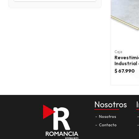
Caja
Revestimi
Industrial
Patagonia
$ 67.990
Nosotros
Nosotros
Contacto