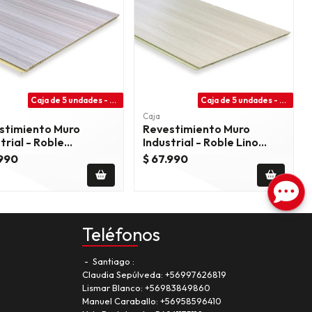
Caja de 5 undades - 7.20 m2
Caja de 5 undades - 7.20 m2
Caja
stimiento Muro
Revestimiento Muro
trial - Roble
Industrial - Roble Lino
trial Terra - Bo-
Natural - Hp-57801-2
.990
$ 67.990
-170
Teléfonos
Santiago
Claudia Sepúlveda:
+56997626819
Lismar Blanco:
+56983849860
Manuel Caraballo:
+56958596410