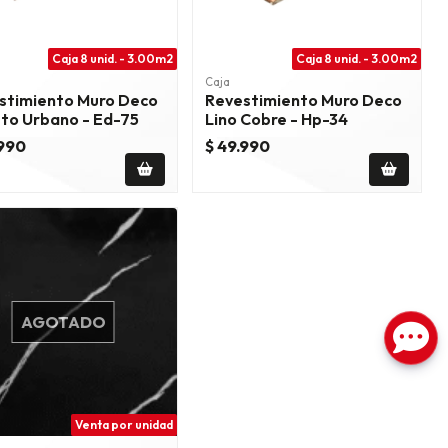
Caja 8 unid. - 3.00m2
Caja 8 unid. - 3.00m2
Caja
stimiento Muro Deco
Revestimiento Muro Deco
ito Urbano - Ed-75
Lino Cobre - Hp-34
.990
$ 49.990
AGOTADO
Venta por unidad