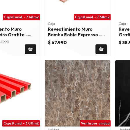
Caja 8 unid. - 7.68m2
Caja 8 unid. - 7.68m2
Caja
Caja
ento Muro
Revestimiento Muro
Reve
ro Grafito -
Bambu Roble Expresso -
Graf
Rc-851
$ 67.990
$ 38
67.990
Caja 8 unid. - 3.00m2
Venta por unidad