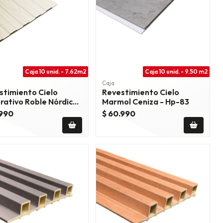
Caja 10 unid. - 7.62m2
Caja 10 unid. - 9.50 m2
Caja
stimiento Cielo
Revestimiento Cielo
rativo Roble Nórdico
Marmol Ceniza - Hp-83
ral X-8011
.990
$ 60.990