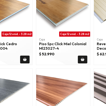
Caja 12 unid. - 3.28 m2
Caja 12 unid. - 3.28 m2
Caja
Caja
lick Cedro
Piso Spc Click Miel Colonial
Reve
1004
Ml23027-4
Deco
Natu
$ 52.990
$ 62