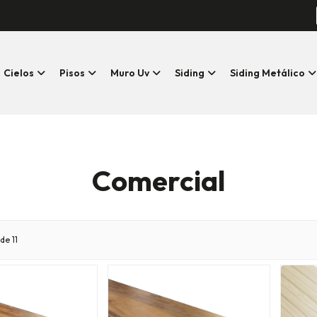
Cielos
Pisos
Muro Uv
Siding
Siding Metálico
Comercial
de 11