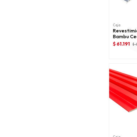
Caja
Revestimi
Bambu Ced
Hc-206
$ 61.191
$ 