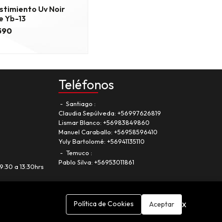
stimiento Uv Noir
e Yb-13
.590
Teléfonos
Santiago
Claudia Sepúlveda:
+56997626819
Lismar Blanco:
+56983849860
Manuel Caraballo:
+56958596410
Yuly Bartolomé:
+56941135110
Temuco
Pablo Silva:
+56953011861
9:30 a 13:30hrs
x
Política de Cookies
Aceptar