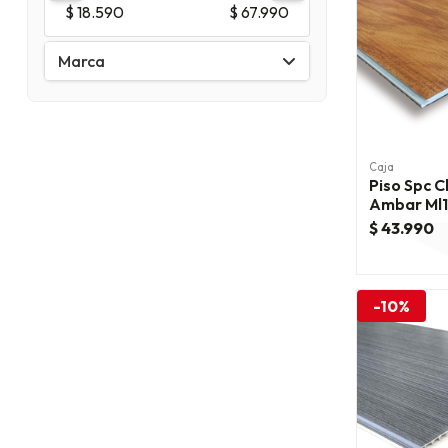
$ 18.590
$ 67.990
Marca
Caja
Piso Spc C
Ambar Ml
$ 43.990
-10%