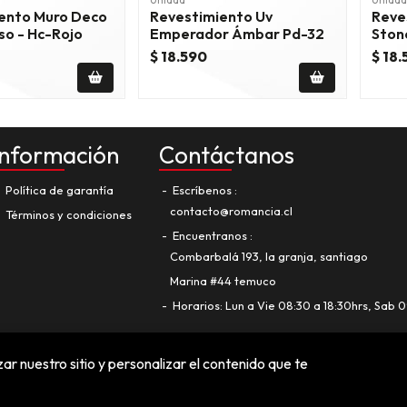
Unidad
Unidad
ento Muro Deco
Revestimiento Uv
Reve
so - Hc-Rojo
Emperador Ámbar Pd-32
Ston
$ 18.590
$ 18
Información
Contáctanos
Política de garantía
Escríbenos
contacto@romancia.cl
Términos y condiciones
Encuentranos
Combarbalá 193, la granja, santiago
Marina #44 temuco
Horarios: Lun a Vie 08:30 a 18:30hrs, Sab 0
ar nuestro sitio y personalizar el contenido que te