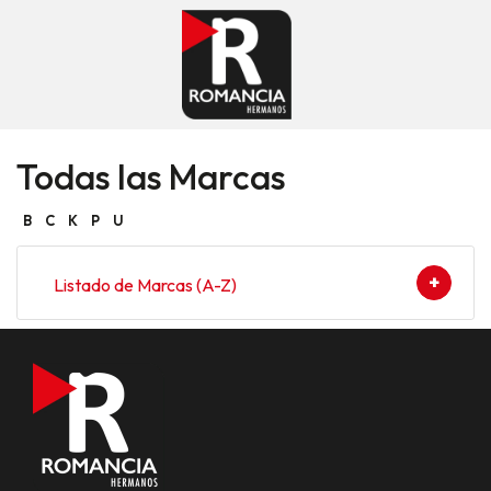
Todas las Marcas
B
C
K
P
U
Listado de Marcas (A-Z)