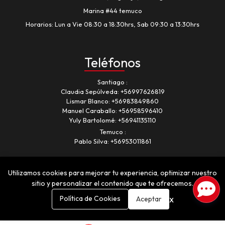
Marina #44 temuco
Horarios: Lun a Vie 08:30 a 18:30hrs, Sab 09:30 a 13:30hrs
Teléfonos
Santiago
Claudia Sepúlveda:
+56997626819
Lismar Blanco:
+56983849860
Manuel Caraballo:
+56958596410
Yuly Bartolomé:
+56941135110
Temuco
Pablo Silva:
+56953011861
Utilizamos cookies para mejorar tu experiencia, optimizar nuestro
sitio y personalizar el contenido que te ofrecemos.
x
Política de Cookies
Aceptar
Romancia © 2026
¿Te gusta mi tienda? Yo vendo con
Bsale