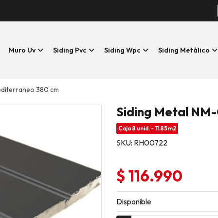
Muro Uv
Siding Pvc
Siding Wpc
Siding Metálico
editerraneo 380 cm
Siding Metal NM
Caja 8 unid. - 11.85m2
SKU: RH00722
$ 116.990
Disponible