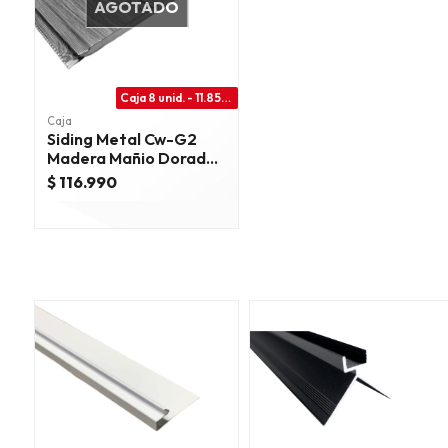
AGOTADO
Caja 8 unid. - 11.85m2
Caja
Siding Metal Cw-G2
Madera Mañio Dorado
380 Cm
$ 116.990