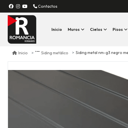
Contactos
Inicio
Muros
Cielos
Pisos
Siding metal nm-g3 negro m
Inicio
Siding metálico