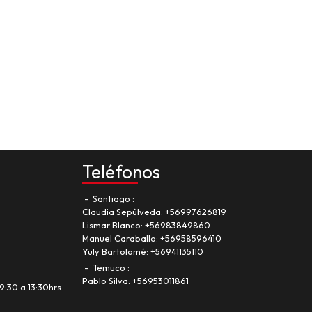
Teléfonos
Santiago
Claudia Sepúlveda:
+56997626819
Lismar Blanco:
+56983849860
Manuel Caraballo:
+56958596410
Yuly Bartolomé:
+56941135110
Temuco
Pablo Silva:
+56953011861
9:30 a 13:30hrs