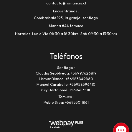
contacto@romancia.cl
Encuentranos
Combarbalá 193, la granja, santiago
Marina #44 temuco
Horarios: Lun a Vie 08:30 a 18:30hrs, Sab 09:30 a 13:30hrs
Teléfonos
Santiago
Claudia Sepúlveda:
+56997626819
Lismar Blanco:
+56983849860
Manuel Caraballo:
+56958596410
Yuly Bartolomé:
+56941135110
Temuco
Pablo Silva:
+56953011861