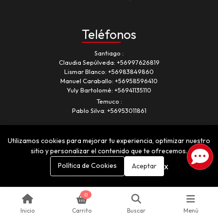
Teléfonos
Santiago
Claudia Sepúlveda:
+56997626819
Lismar Blanco:
+56983849860
Manuel Caraballo:
+56958596410
Yuly Bartolomé:
+56941135110
Temuco
Pablo Silva:
+56953011861
Utilizamos cookies para mejorar tu experiencia, optimizar nuestro
sitio y personalizar el contenido que te ofrecemos.
x
Política de Cookies
Aceptar
Romancia © 2026
¿Te gusta mi tienda? Yo vendo con
Bsale
0
Inicio
Carrito
Buscar
Menú