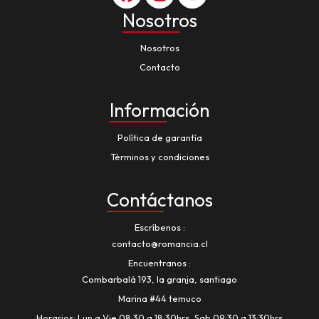
Nosotros
Nosotros
Contacto
Información
Política de garantía
Términos y condiciones
Contáctanos
Escríbenos
contacto@romancia.cl
Encuentranos
Combarbalá 193, la granja, santiago
Marina #44 temuco
Horarios: Lun a Vie 08:30 a 18:30hrs, Sab 09:30 a 13:30hrs