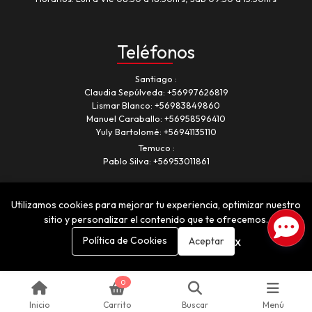
Teléfonos
Santiago
Claudia Sepúlveda:
+56997626819
Lismar Blanco:
+56983849860
Manuel Caraballo:
+56958596410
Yuly Bartolomé:
+56941135110
Temuco
Pablo Silva:
+56953011861
Utilizamos cookies para mejorar tu experiencia, optimizar nuestro
sitio y personalizar el contenido que te ofrecemos.
x
Política de Cookies
Aceptar
Romancia © 2026
¿Te gusta mi tienda? Yo vendo con
Bsale
0
Inicio
Carrito
Buscar
Menú