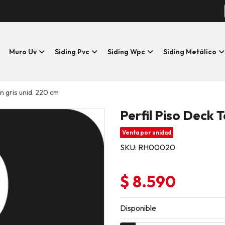
Muro Uv
Siding Pvc
Siding Wpc
Siding Metálico
n gris unid. 220 cm
Perfil Piso Deck 
Venta por unidad
SKU: RH00020
$ 8.590
Disponible