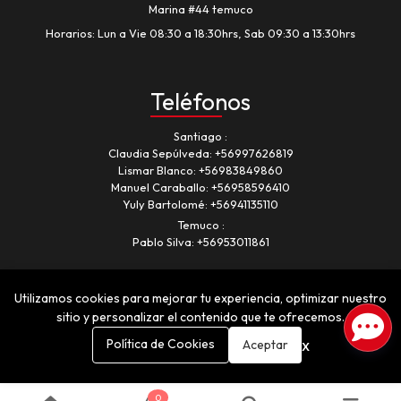
Marina #44 temuco
Horarios: Lun a Vie 08:30 a 18:30hrs, Sab 09:30 a 13:30hrs
Teléfonos
Santiago
Claudia Sepúlveda:
+56997626819
Lismar Blanco:
+56983849860
Manuel Caraballo:
+56958596410
Yuly Bartolomé:
+56941135110
Temuco
Pablo Silva:
+56953011861
Utilizamos cookies para mejorar tu experiencia, optimizar nuestro
sitio y personalizar el contenido que te ofrecemos.
x
Política de Cookies
Aceptar
Romancia © 2026
¿Te gusta mi tienda? Yo vendo con
Bsale
0