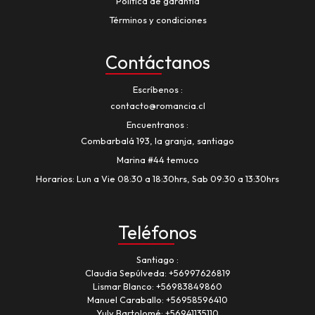
Política de garantía
Términos y condiciones
Contáctanos
Escríbenos
contacto@romancia.cl
Encuentranos
Combarbalá 193, la granja, santiago
Marina #44 temuco
Horarios: Lun a Vie 08:30 a 18:30hrs, Sab 09:30 a 13:30hrs
Teléfonos
Santiago
Claudia Sepúlveda:
+56997626819
Lismar Blanco:
+56983849860
Manuel Caraballo:
+56958596410
Yuly Bartolomé:
+56941135110