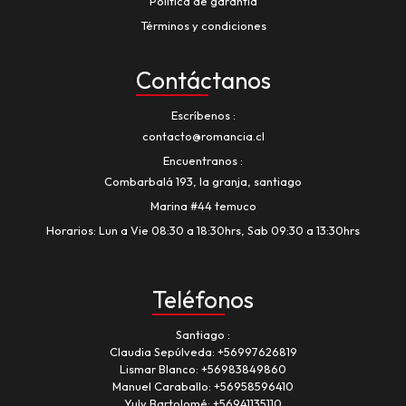
Política de garantía
Términos y condiciones
Contáctanos
Escríbenos
contacto@romancia.cl
Encuentranos
Combarbalá 193, la granja, santiago
Marina #44 temuco
Horarios: Lun a Vie 08:30 a 18:30hrs, Sab 09:30 a 13:30hrs
Teléfonos
Santiago
Claudia Sepúlveda:
+56997626819
Lismar Blanco:
+56983849860
Manuel Caraballo:
+56958596410
Yuly Bartolomé:
+56941135110