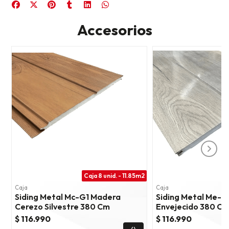
Accesorios
Caja 8 unid. - 11.85m2
C
Caja
Caja
Siding Metal Mc-G1 Madera
Siding Metal Me-G
Cerezo Silvestre 380 Cm
Envejecido 380 C
$ 116.990
$ 116.990