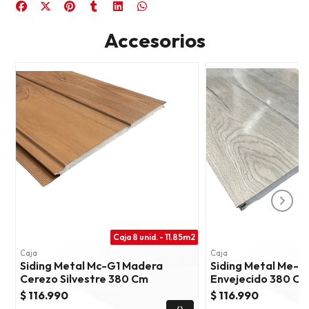
Accesorios
Caja 8 unid. - 11.85m2
C
Caja
Caja
Siding Metal Mc-G1 Madera
Siding Metal Me-G
Cerezo Silvestre 380 Cm
Envejecido 380 C
$ 116.990
$ 116.990