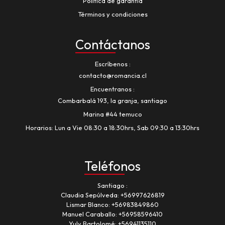
Política de garantía
Términos y condiciones
Contáctanos
Escríbenos
contacto@romancia.cl
Encuentranos
Combarbalá 193, la granja, santiago
Marina #44 temuco
Horarios: Lun a Vie 08:30 a 18:30hrs, Sab 09:30 a 13:30hrs
Teléfonos
Santiago
Claudia Sepúlveda:
+56997626819
Lismar Blanco:
+56983849860
Manuel Caraballo:
+56958596410
Yuly Bartolomé:
+56941135110