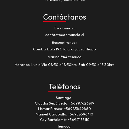
Contáctanos
Escríbenos
contacto@romancia.cl
Encuentranos
Combarbalá 193, la granja, santiago
Marina #44 temuco
Horarios: Lun a Vie 08:30 a 18:30hrs, Sab 09:30 a 13:30hrs
Teléfonos
Santiago
Claudia Sepúlveda:
+56997626819
Lismar Blanco:
+56983849860
Manuel Caraballo:
+56958596410
Yuly Bartolomé:
+56941135110
Temuco