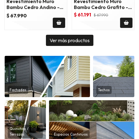
Revestimiento Muro
Revestimiento Muro
Bambu Cedro Andino -
Bambu Cedro Grafito -
Rc-014s
Hc-206
$ 61.191
$ 67.990
$ 67.990
Ver más productos
Fachadas
Techos
Quinchos /
Terrazas
Espacios Continuos