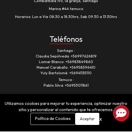
Combarbalá 193, la granja, santiago
Marina #44 temuco
Horarios: Lun a Vie 08:30 a 18:30hrs, Sab 09:30 a 13:30hrs
Teléfonos
Santiago
Claudia Sepúlveda:
+56997626819
Lismar Blanco:
+56983849860
Manuel Caraballo:
+56958596410
Yuly Bartolomé:
+56941135110
Temuco
Pablo Silva:
+56953011861
Utilizamos cookies para mejorar tu experiencia, optimizar nuestro
sitio y personalizar el contenido que te ofrecemos.
x
Política de Cookies
Aceptar
Romancia © 2026
¿Te gusta mi tienda? Yo vendo con
Bsale