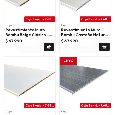
Caja 8 unid. - 7.68m2
Caja 8 unid. - 7.68m2
Caja
Caja
Revestimiento Muro
Revestimiento Muro
Bambu Beige Clásico -
Bambu Castaño Natural
P48b-Ed40
- Hc-135
$ 67.990
$ 67.990
-10%
Caja 8 unid. - 7.68m2
Caja 8 unid. - 7.68m2
Caja
Caja